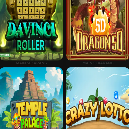
MAIN SEKARANG
MAIN SEKARANG