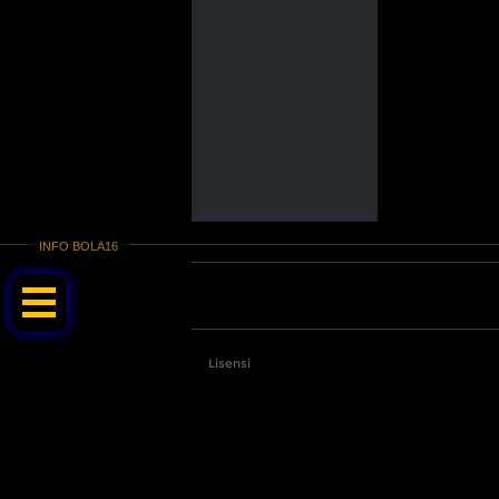
INFO BOLA16
Lisensi