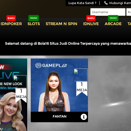
Lupa Kata Sandi ?
Hubungi Kam
BARU
BARU
PROMO
PROMO
IDNPOKER
SLOTS
STREAM N SPIN
IDNLIVE
ARCADE
T
elamat datang di Bola16 Situs Judi Online Terpercaya yang menawarkan p
Min
Max
Meja
Min
Max
1Rb
5Jt
Baccarat
5Rb
30Jt
1Rb
5Jt
Sicbo
500
250Rb
1Rb
5Jt
Roulette
1Rb
300Rb
1Rb
5Jt
Dragon Tiger
5Rb
1,9Jt
1
1Rb
5Jt
Special Games
500
1,9Jt
1
MEJA
MEJA
DAFTAR
MASUK
KEMBALI
FANTAN
FANTAN