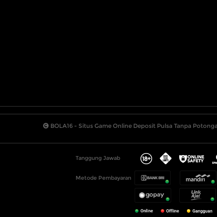
BOLA16 - Situs Game Online Deposit Pulsa Tanpa Potongan
Tanggung Jawab
Metode Pembayaran