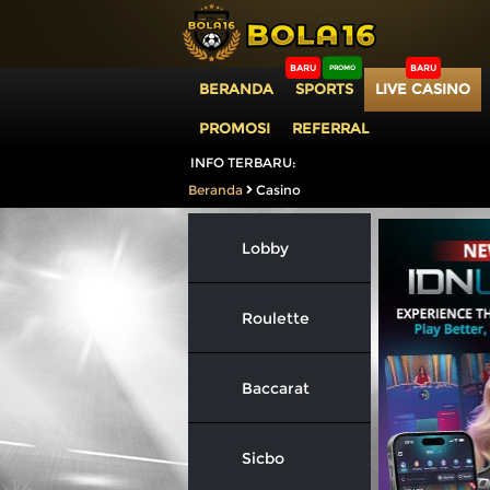
BARU
BARU
PROMO
BERANDA
SPORTS
LIVE CASINO
PROMOSI
REFERRAL
INFO TERBARU:
S
Beranda
Casino
Meja
Lobby
Baccarat
Dragon Tiger
Roulette
Sicbo
Roulette
Special Games
Baccarat
Sicbo