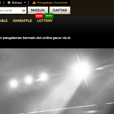
i
Bahasa
Pengaduan Customer
DAFTAR
BARU
PROMO
ABLE
IDNRAFFLE
LOTTERY
engalaman bermain slot online gacor via deposit pulsa tanpa potongan ha